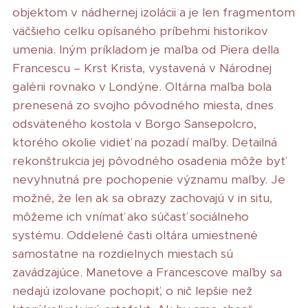
objektom v nádhernej izolácii a je len fragmentom
väčšieho celku opísaného príbehmi historikov
umenia. Iným príkladom je maľba od Piera della
Francescu – Krst Krista, vystavená v Národnej
galérii rovnako v Londýne. Oltárna maľba bola
prenesená zo svojho pôvodného miesta, dnes
odsväteného kostola v Borgo Sansepolcro,
ktorého okolie vidieť na pozadí maľby. Detailná
rekonštrukcia jej pôvodného osadenia môže byť
nevyhnutná pre pochopenie významu maľby. Je
možné, že len ak sa obrazy zachovajú v in situ,
môžeme ich vnímať ako súčasť sociálneho
systému. Oddelené časti oltára umiestnené
samostatne na rozdielnych miestach sú
zavádzajúce. Manetove a Francescove maľby sa
nedajú izolovane pochopiť, o nič lepšie než