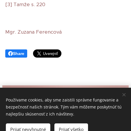
[3] Tamže s. 220
Mgr. Zuzana Ferencová
Share
© 2024 Všetky práva vyhradené
Používame cookies, aby sme zaistili správne fungovanie a
bezpečnosť našich stránok. Tým vám môžeme poskytnúť tú
Vytvorené službou
Webnode
Cookies
najlepšiu skúsenosť z ich návštevy.
Jazyky
Slovenčina
Čeština
Prijať nevyhnutné
Prijať všetko