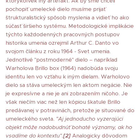
ktorýkoľvek iný artefakt. Ak by sme chceli
pochopiť umelecké dielo musíme prijať
štrukturalistický spôsob myslenia a vidieť ho ako
súčasť širšieho systému. Metodologické implikácie
týchto každodenných pracovných postupov
historika umenia ozrejmil Arthur C. Danto vo
svojom článku z roku 1964 - Svet umenia.
Jednotlivé "postmoderné" dielo – napríklad
Warholova Brillo box (1964) nadobúda svoju
identitu len vo vzťahu k iným dielam. Warholovo
dielo sa stáva umeleckým len aktom negácie. Nie
je expresívne a nie je ani zobrazením ničoho. Je
však niečím viac než len kópiou škatule Brillo
predávanej v potravinách, pretože je situované do
umeleckého sveta.
"Aj jednoducho vyzerajúci
objekt môže nadobudnúť bohaté významy, ak ho
vsadíme do kontextu".
[2]
Analogicky dôvodom