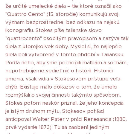
že určité umelecké diela – tie ktoré označil ako
"Quattro Cento" (15. storočie) komunikujú svoj
význam bezprostredne, bez odkazu na nejakú
ikonografiu. Stokes píše talianske slovo
"quattrocento" osobitým pravopisom a nazýva tak
diela z ktorejkoľvek doby. Myslel si, že najlepšie
diela boli vytvorené v tomto období v Taliansku.
Podľa neho, aby sme pochopili maľbám a sochám,
nepotrebujeme vedieť nič o histórii. Historici
umenia, však vidia v Stokesovom prístupe veľa
chýb. Existuje málo dôkazov o tom, že umelci
rozmýšľali o svojej činnosti takýmto spôsobom.
Stokes potom neskôr priznal, že jeho koncepcia
je istým druhom mýtu. Stokesov pohľad
anticipoval Walter Pater v práci Renesancia (1980,
prvé vydanie 1873). Tu sa zaoberá jediným