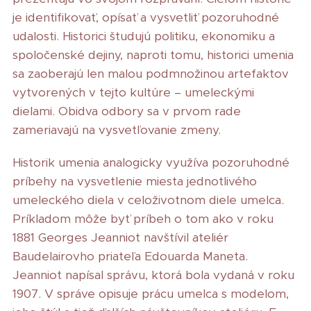
je identifikovať, opísať a vysvetliť pozoruhodné
udalosti. Historici študujú politiku, ekonomiku a
spoločenské dejiny, naproti tomu, historici umenia
sa zaoberajú len malou podmnožinou artefaktov
vytvorených v tejto kultúre – umeleckými
dielami. Obidva odbory sa v prvom rade
zameriavajú na vysvetľovanie zmeny.
Historik umenia analogicky využíva pozoruhodné
príbehy na vysvetlenie miesta jednotlivého
umeleckého diela v celoživotnom diele umelca.
Príkladom môže byť príbeh o tom ako v roku
1881 Georges Jeanniot navštívil ateliér
Baudelairovho priateľa Edouarda Maneta.
Jeanniot napísal správu, ktorá bola vydaná v roku
1907. V správe opisuje prácu umelca s modelom,