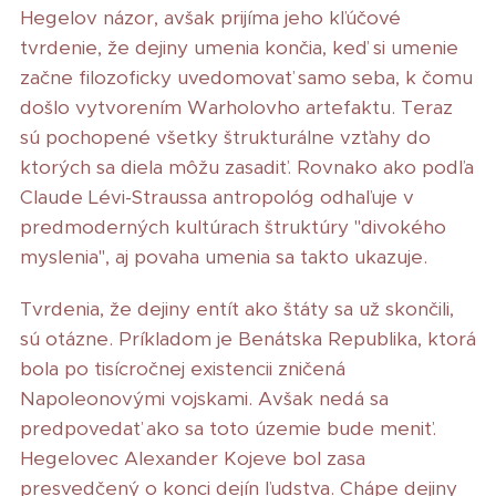
Hegelov názor, avšak prijíma jeho kľúčové
tvrdenie, že dejiny umenia končia, keď si umenie
začne filozoficky uvedomovať samo seba, k čomu
došlo vytvorením Warholovho artefaktu. Teraz
sú pochopené všetky štrukturálne vzťahy do
ktorých sa diela môžu zasadiť. Rovnako ako podľa
Claude Lévi-Straussa antropológ odhaľuje v
predmoderných kultúrach štruktúry "divokého
myslenia", aj povaha umenia sa takto ukazuje.
Tvrdenia, že dejiny entít ako štáty sa už skončili,
sú otázne. Príkladom je Benátska Republika, ktorá
bola po tisícročnej existencii zničená
Napoleonovými vojskami. Avšak nedá sa
predpovedať ako sa toto územie bude meniť.
Hegelovec Alexander Kojeve bol zasa
presvedčený o konci dejín ľudstva. Chápe dejiny