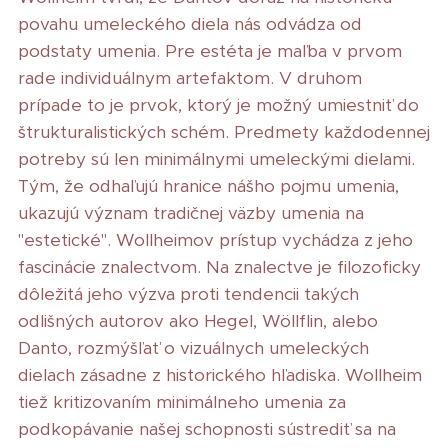
povahu umeleckého diela nás odvádza od
podstaty umenia. Pre estéta je maľba v prvom
rade individuálnym artefaktom. V druhom
prípade to je prvok, ktorý je možný umiestniť do
štrukturalistických schém. Predmety každodennej
potreby sú len minimálnymi umeleckými dielami.
Tým, že odhaľujú hranice nášho pojmu umenia,
ukazujú význam tradičnej väzby umenia na
"estetické". Wollheimov prístup vychádza z jeho
fascinácie znalectvom. Na znalectve je filozoficky
dôležitá jeho výzva proti tendencii takých
odlišných autorov ako Hegel, Wöllflin, alebo
Danto, rozmýšľať o vizuálnych umeleckých
dielach zásadne z historického hľadiska. Wollheim
tiež kritizovaním minimálneho umenia za
podkopávanie našej schopnosti sústrediť sa na