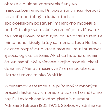
obraze a o úlohe zobrazenia ženy vo
francúzskom umení. Pri opise ženy musí Herbert
hovoriť o podobných kabaretoch, o
spoločenskom postavení maliarovho modelu a
pod. Odhaľuje sa tu aké svojvoľné je rozlišovanie
na určitej úrovni medzi tým, čo je vo vnútri rámu a
mimo neho. Ideály krásy sa menia a teda Herbert
ak chce rozprávať o kráse modelu, musí študovať
aj sociologické zistenia. Ak chcú historici umenia
čo len hádať, aké vnímanie svojho modelu chcel
dosiahnuť Manet, musia vyjsť za rámec obrazu.
Herbert rovnako ako Wölfflin.
Wollheimov estetizmus je prítomný v mnohých
prácach historikov umenia, ale tiež sa ho môžeme
nájsť v textoch anglického pisateľa o umení
Adriana Stokesa (1902-1972). Stokes vyjadril názor,