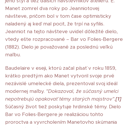
jeho štýl a tiež ďalších návštevníkov ateliéru. E.
Manet zomrel dva roky po Jeanniotovej
návšteve, pričom bol v tom čase optimisticky
naladený aj keď mal pocit, že trpí na syfilis.
Jeanniot na tejto návšteve uvidel dôležité dielo,
vtedy ešte rozpracované – Bar vo Folies-Bergere
(1882). Dielo je považované za poslednú veľkú
maľbu.
Baudelaire v eseji, ktorú začal písať v roku 1859,
krátko predtým ako Manet vytvoril svoje prvé
nezávislé umelecké diela, prezentoval svoj ideál
modernej maľby.
"Dokazoval, že súčasný umelci
nepotrebujú opakovať témy starých majstrov".
[1]
Súčasný život tiež poskytuje hrdinské témy. Dielo
Bar vo Folies-Bergere je realizáciou tohto
proroctva a vyvrcholením Manetovho skúmania