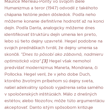
Maurice Merleau-Ponty vo svojom diele
Humanizmus a teror (1947) odvodil z takéhoto
chápania histórie jeden dôsledok. Podľa neho
môžeme konanie definitívne hodnotiť až na konci
dejín. Podľa Danta, analogicky môžeme dnes
identifikovať štruktúru dejín umenia len preto,
lebo sú tieto dejiny uzavreté. Hegel podobne na
svojich prednáškach tvrdil, že dejiny umenia sa
skončili.
"Dnes to pôsobí ako zábavná, nadmieru
optimistická vízia".
[3]
Hegel však nemohol
predvídať modernizmus Maneta, Mondriana, či
Pollocka. Hegel veril, že v jeho dobe Duch,
ktorého životným príbehom sú dejiny sveta,
našiel adekvátny spôsob vyjadrenia seba samého
v spoločenských inštitúciách. Málo z dnešných
estétov, alebo filozofov, môže túto argumentáciu
akceptovať. Danto istým spôsobom kritizuje