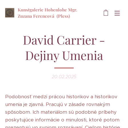
Kunstgalerie Hohenlohe Mgr.
Zuzana Ferencová
(Pless)
David Carrier -
Dejiny Umenia
20.02.2025
Podobnosť medzi prácou historikov a historikov
umenia je zjavná. Pracujú v zásade rovnakým
spôsobom. Ich materiálom sú podobné príbehy
poskytujúce informácie o minulosti, ktoré potom
prezentujú vo svojom rozprávaní. Cieľom histórie