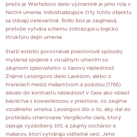
prečo je Warholovo dielo významné je jeho rola v
histórii umenia. Individualizujúce črty tohto objektu
sa stávajú irelevantné. Brillo box je zaujímavá,
pretože vytvára schému zobrazujúcu logickú
štruktúru dejín umenia.
Starší estetici porovnávali priestorové spôsoby
myslenia spojené s vizuálnym umením so
záujmom spisovateľov o časovú následnosť.
Známe Lessingovo dielo Laokóon, alebo o
hraniciach medzi maliarstvom a poéziou (1766)
dávalo do kontrastu následnosť v čase ako oblasť
básnictva s koexistenciou v priestore, čo zaujíma
vizuálneho umelca. Lessingovi išlo o to, aby dal do
protikladu smerovanie Vergíliovho cieľa, ktorý
opisuje vyzdobený štít, a záujmy sochárov a
maliarov, ktorí vytvárajú viditeľné veci. Jeho