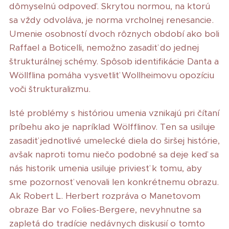
dômyselnú odpoveď. Skrytou normou, na ktorú
sa vždy odvoláva, je norma vrcholnej renesancie.
Umenie osobností dvoch rôznych období ako boli
Raffael a Boticelli, nemožno zasadiť do jednej
štrukturálnej schémy. Spôsob identifikácie Danta a
Wöllflina pomáha vysvetliť Wollheimovu opozíciu
voči štrukturalizmu.
Isté problémy s históriou umenia vznikajú pri čítaní
príbehu ako je napríklad Wölfflinov. Ten sa usiluje
zasadiť jednotlivé umelecké diela do širšej histórie,
avšak naproti tomu niečo podobné sa deje keď sa
nás historik umenia usiluje priviesť k tomu, aby
sme pozornosť venovali len konkrétnemu obrazu.
Ak Robert L. Herbert rozpráva o Manetovom
obraze Bar vo Folies-Bergere, nevyhnutne sa
zapletá do tradície nedávnych diskusií o tomto