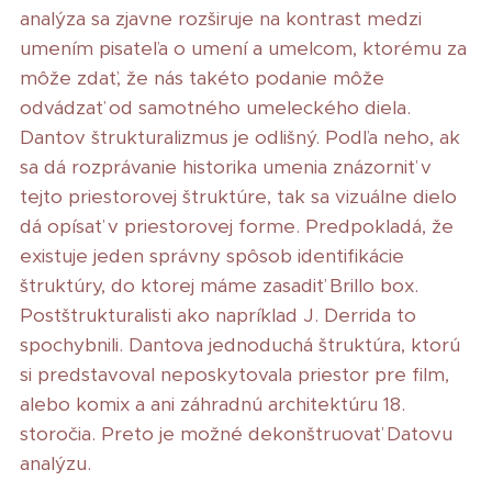
analýza sa zjavne rozširuje na kontrast medzi
umením pisateľa o umení a umelcom, ktorému za
môže zdať, že nás takéto podanie môže
odvádzať od samotného umeleckého diela.
Dantov štrukturalizmus je odlišný. Podľa neho, ak
sa dá rozprávanie historika umenia znázorniť v
tejto priestorovej štruktúre, tak sa vizuálne dielo
dá opísať v priestorovej forme. Predpokladá, že
existuje jeden správny spôsob identifikácie
štruktúry, do ktorej máme zasadiť Brillo box.
Postštrukturalisti ako napríklad J. Derrida to
spochybnili. Dantova jednoduchá štruktúra, ktorú
si predstavoval neposkytovala priestor pre film,
alebo komix a ani záhradnú architektúru 18.
storočia. Preto je možné dekonštruovať Datovu
analýzu.