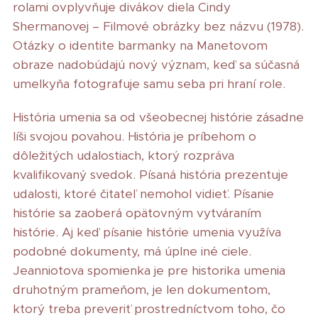
rolami ovplyvňuje divákov diela Cindy
Shermanovej – Filmové obrázky bez názvu (1978).
Otázky o identite barmanky na Manetovom
obraze nadobúdajú nový význam, keď sa súčasná
umelkyňa fotografuje samu seba pri hraní role.
História umenia sa od všeobecnej histórie zásadne
líši svojou povahou. História je príbehom o
dôležitých udalostiach, ktorý rozpráva
kvalifikovaný svedok. Písaná história prezentuje
udalosti, ktoré čitateľ nemohol vidieť. Písanie
histórie sa zaoberá opätovným vytváraním
histórie. Aj keď písanie histórie umenia využíva
podobné dokumenty, má úplne iné ciele.
Jeanniotova spomienka je pre historika umenia
druhotným prameňom, je len dokumentom,
ktorý treba preveriť prostredníctvom toho, čo