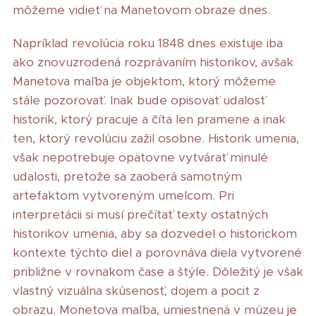
môžeme vidieť na Manetovom obraze dnes.
Napríklad revolúcia roku 1848 dnes existuje iba
ako znovuzrodená rozprávaním historikov, avšak
Manetova maľba je objektom, ktorý môžeme
stále pozorovať. Inak bude opisovať udalosť
historik, ktorý pracuje a číta len pramene a inak
ten, ktorý revolúciu zažil osobne. Historik umenia,
však nepotrebuje opätovne vytvárať minulé
udalosti, pretože sa zaoberá samotným
artefaktom vytvoreným umelcom. Pri
interpretácii si musí prečítať texty ostatných
historikov umenia, aby sa dozvedel o historickom
kontexte týchto diel a porovnáva diela vytvorené
približne v rovnakom čase a štýle. Dôležitý je však
vlastný vizuálna skúsenosť, dojem a pocit z
obrazu. Monetova maľba, umiestnená v múzeu je