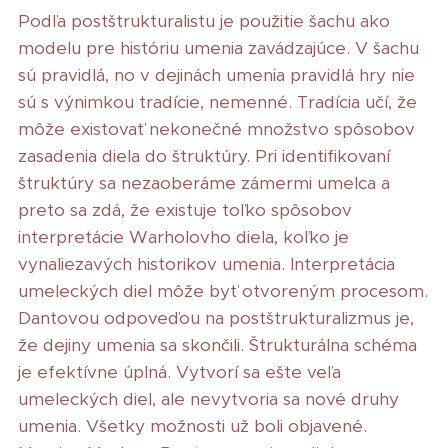
Podľa postštrukturalistu je použitie šachu ako
modelu pre históriu umenia zavádzajúce. V šachu
sú pravidlá, no v dejinách umenia pravidlá hry nie
sú s výnimkou tradície, nemenné. Tradícia učí, že
môže existovať nekonečné množstvo spôsobov
zasadenia diela do štruktúry. Pri identifikovaní
štruktúry sa nezaoberáme zámermi umelca a
preto sa zdá, že existuje toľko spôsobov
interpretácie Warholovho diela, koľko je
vynaliezavých historikov umenia. Interpretácia
umeleckých diel môže byť otvoreným procesom.
Dantovou odpoveďou na postštrukturalizmus je,
že dejiny umenia sa skončili. Štrukturálna schéma
je efektívne úplná. Vytvorí sa ešte veľa
umeleckých diel, ale nevytvoria sa nové druhy
umenia. Všetky možnosti už boli objavené.