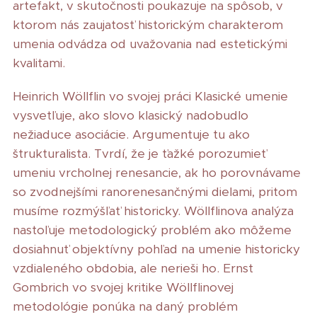
artefakt, v skutočnosti poukazuje na spôsob, v
ktorom nás zaujatosť historickým charakterom
umenia odvádza od uvažovania nad estetickými
kvalitami.
Heinrich Wöllflin vo svojej práci Klasické umenie
vysvetľuje, ako slovo klasický nadobudlo
nežiaduce asociácie. Argumentuje tu ako
štrukturalista. Tvrdí, že je ťažké porozumieť
umeniu vrcholnej renesancie, ak ho porovnávame
so zvodnejšími ranorenesančnými dielami, pritom
musíme rozmýšľať historicky. Wöllflinova analýza
nastoľuje metodologický problém ako môžeme
dosiahnuť objektívny pohľad na umenie historicky
vzdialeného obdobia, ale nerieši ho. Ernst
Gombrich vo svojej kritike Wöllflinovej
metodológie ponúka na daný problém