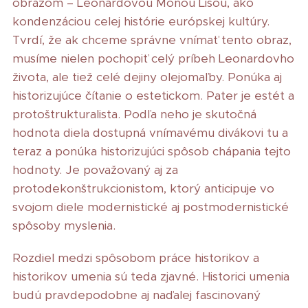
obrazom – Leonardovou Monou Lisou, ako
kondenzáciou celej histórie európskej kultúry.
Tvrdí, že ak chceme správne vnímať tento obraz,
musíme nielen pochopiť celý príbeh Leonardovho
života, ale tiež celé dejiny olejomaľby. Ponúka aj
historizujúce čítanie o estetickom. Pater je estét a
protoštrukturalista. Podľa neho je skutočná
hodnota diela dostupná vnímavému divákovi tu a
teraz a ponúka historizujúci spôsob chápania tejto
hodnoty. Je považovaný aj za
protodekonštrukcionistom, ktorý anticipuje vo
svojom diele modernistické aj postmodernistické
spôsoby myslenia.
Rozdiel medzi spôsobom práce historikov a
historikov umenia sú teda zjavné. Historici umenia
budú pravdepodobne aj naďalej fascinovaný