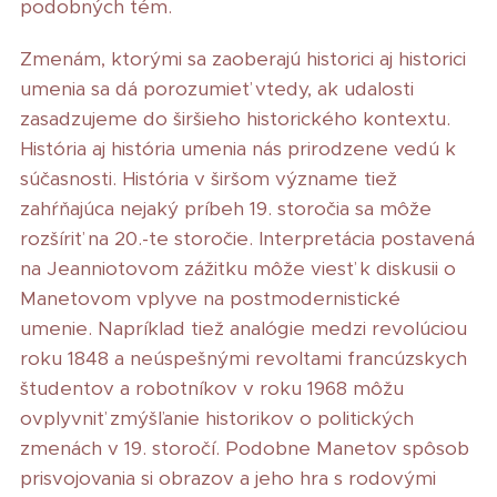
podobných tém.
Zmenám, ktorými sa zaoberajú historici aj historici
umenia sa dá porozumieť vtedy, ak udalosti
zasadzujeme do širšieho historického kontextu.
História aj história umenia nás prirodzene vedú k
súčasnosti. História v širšom význame tiež
zahŕňajúca nejaký príbeh 19. storočia sa môže
rozšíriť na 20.-te storočie. Interpretácia postavená
na Jeanniotovom zážitku môže viesť k diskusii o
Manetovom vplyve na postmodernistické
umenie. Napríklad tiež analógie medzi revolúciou
roku 1848 a neúspešnými revoltami francúzskych
študentov a robotníkov v roku 1968 môžu
ovplyvniť zmýšľanie historikov o politických
zmenách v 19. storočí. Podobne Manetov spôsob
prisvojovania si obrazov a jeho hra s rodovými