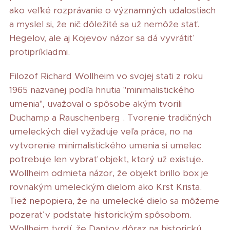
ako veľké rozprávanie o významných udalostiach
a myslel si, že nič dôležité sa už nemôže stať.
Hegelov, ale aj Kojevov názor sa dá vyvrátiť
protipríkladmi.
Filozof Richard Wollheim vo svojej stati z roku
1965 nazvanej podľa hnutia "minimalistického
umenia", uvažoval o spôsobe akým tvorili
Duchamp a Rauschenberg . Tvorenie tradičných
umeleckých diel vyžaduje veľa práce, no na
vytvorenie minimalistického umenia si umelec
potrebuje len vybrať objekt, ktorý už existuje.
Wollheim odmieta názor, že objekt brillo box je
rovnakým umeleckým dielom ako Krst Krista.
Tiež nepopiera, že na umelecké dielo sa môžeme
pozerať v podstate historickým spôsobom.
Wollheim tvrdí, že Dantov dôraz na historickú