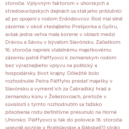
storočia. Vplyvným faktorom v uhorských a
stredoeurópskych dejinách sa stali jeho príslušníci
až po spojení s rodom Erdödiovcov. Rod mal silné
zázemie v okolí vtedajšieho Prešporka a Győru,
avšak jedna vetva mala korene v oblasti medzi
Drávou a Sávou v bývalom Slavónsku. Začiatkom
16. storočia napriek stabilnému majetkovému
zázemiu patrili Pálffyovci k zemianskym rodom
bez výraznejšieho vplyvu na politický a
hospodársky život krajiny. Dôležité bolo
rozhodnutie Petra Pálffyho predať majetky v
Slavónsku a vymeniť ich za Čabraďský hrad a
zemiansku kúriu v Želiezovciach, pretože v
súvislosti s týmto rozhodnutím sa ťažisko
pôsobenia rodu definitívne presunulo na Horné
Uhorsko. Pálffyovci si tak do polovice 16. storočia
upevnili pozície v Bratislavskej a Rábskej[1] stolici.