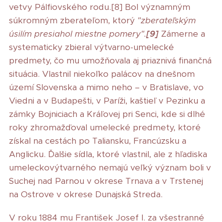
vetvy Pálfiovského rodu.[8] Bol významným
súkromným zberateľom, ktorý
"zberateľským
úsilím presiahol miestne pomery".
[9]
Zámerne a
systematicky zbieral výtvarno-umelecké
predmety, čo mu umožňovala aj priaznivá finančná
situácia. Vlastnil niekoľko palácov na dnešnom
území Slovenska a mimo neho – v Bratislave, vo
Viedni a v Budapešti, v Paríži, kaštieľ v Pezinku a
zámky Bojniciach a Kráľovej pri Senci, kde si dlhé
roky zhromažďoval umelecké predmety, ktoré
získal na cestách po Taliansku, Francúzsku a
Anglicku. Ďalšie sídla, ktoré vlastnil, ale z hľadiska
umeleckovýtvarného nemajú veľký význam boli v
Suchej nad Parnou v okrese Trnava a v Trstenej
na Ostrove v okrese Dunajská Streda.
V roku 1884 mu František Josef I. za všestranné