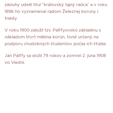
zásluhy udelil titul "kráľovský tajný radca" a v roku
1896 ho vyznamenal radom Železnej koruny I.
triedy.
V roku 1900 založil tzv. Pálffyovskú základinu s
nákladom štvrť milióna korún, fond určený na
podporu chudobných študentov počas ich štúdia.
Ján Pálffy sa dožil 79 rokov a zomrel 2. júna 1908
vo Viedni.