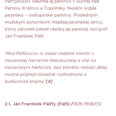
Pálffyovcov vlastnila aj panstvo v Suchej nad
Parnou, Kráľovú a Topoľníky. Neskôr kúpila
pezinsko – svätojurské panstvo. Posledným
mužským potomkom mladšej pezinskej vetvy,
ktorý zároveň zdedil všetky jej panstvá, bol gróf
Ján František Pálfi.
"
Rod Pálfiovcov si získal stabilné miesto v
mocenskej hierarchii Habsburskej a stal sa
mocenským faktorom, bez ktorého nebolo ďalej
možné prijímať závažné rozhodnutia o
budúcnosti krajiny."
[4]
2.1. Ján František Pálffy (Pálfi) /
1829-1908/[5]