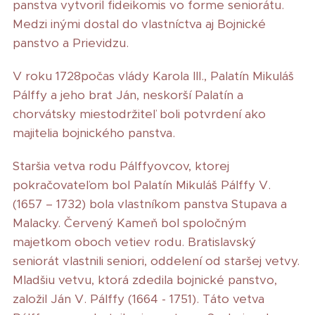
panstva vytvoril fideikomis vo forme seniorátu.
Medzi inými dostal do vlastníctva aj Bojnické
panstvo a Prievidzu.
V roku 1728počas vlády Karola III., Palatín Mikuláš
Pálffy a jeho brat Ján, neskorší Palatín a
chorvátsky miestodržiteľ boli potvrdení ako
majitelia bojnického panstva.
Staršia vetva rodu Pálffyovcov, ktorej
pokračovateľom bol Palatín Mikuláš Pálffy V.
(1657 – 1732) bola vlastníkom panstva Stupava a
Malacky. Červený Kameň bol spoločným
majetkom oboch vetiev rodu. Bratislavský
seniorát vlastnili seniori, oddelení od staršej vetvy.
Mladšiu vetvu, ktorá zdedila bojnické panstvo,
založil Ján V. Pálffy (1664 - 1751). Táto vetva