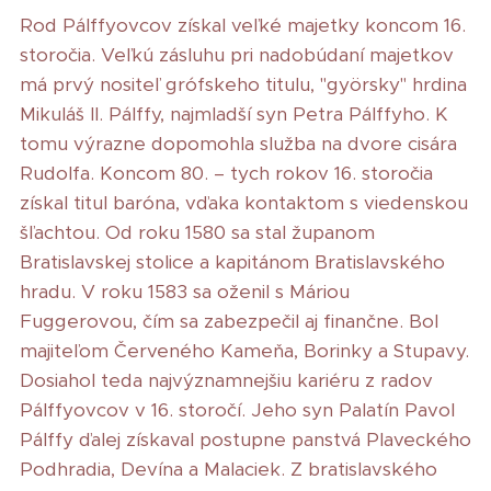
Rod Pálffyovcov získal veľké majetky koncom 16.
storočia. Veľkú zásluhu pri nadobúdaní majetkov
má prvý nositeľ grófskeho titulu, "györsky" hrdina
Mikuláš II. Pálffy, najmladší syn Petra Pálffyho. K
tomu výrazne dopomohla služba na dvore cisára
Rudolfa. Koncom 80. – tych rokov 16. storočia
získal titul baróna, vďaka kontaktom s viedenskou
šľachtou. Od roku 1580 sa stal županom
Bratislavskej stolice a kapitánom Bratislavského
hradu. V roku 1583 sa oženil s Máriou
Fuggerovou, čím sa zabezpečil aj finančne. Bol
majiteľom Červeného Kameňa, Borinky a Stupavy.
Dosiahol teda najvýznamnejšiu kariéru z radov
Pálffyovcov v 16. storočí. Jeho syn Palatín Pavol
Pálffy ďalej získaval postupne panstvá Plaveckého
Podhradia, Devína a Malaciek. Z bratislavského