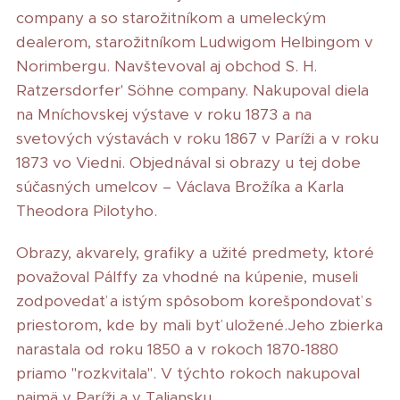
company a so starožitníkom a umeleckým
dealerom, starožitníkom Ludwigom Helbingom v
Norimbergu. Navštevoval aj obchod S. H.
Ratzersdorfer' Söhne company. Nakupoval diela
na Mníchovskej výstave v roku 1873 a na
svetových výstavách v roku 1867 v Paríži a v roku
1873 vo Viedni. Objednával si obrazy u tej dobe
súčasných umelcov – Václava Brožíka a Karla
Theodora Pilotyho.
Obrazy, akvarely, grafiky a užité predmety, ktoré
považoval Pálffy za vhodné na kúpenie, museli
zodpovedať a istým spôsobom korešpondovať s
priestorom, kde by mali byť uložené.Jeho zbierka
narastala od roku 1850 a v rokoch 1870-1880
priamo "rozkvitala". V týchto rokoch nakupoval
najmä v Paríži a v Taliansku.