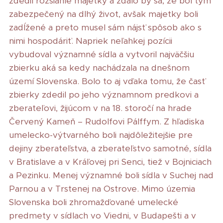
zdedil rozsiahle majetky a zdalo by sa, že bol tým
zabezpečený na dlhý život, avšak majetky boli
zadĺžené a preto musel sám nájsť spôsob ako s
nimi hospodáriť. Napriek neľahkej pozícii
vybudoval významné sídla a vytvoril najväčšiu
zbierku aká sa kedy nachádzala na dnešnom
území Slovenska. Bolo to aj vďaka tomu, že časť
zbierky zdedil po jeho významnom predkovi a
zberateľovi, žijúcom v na 18. storočí na hrade
Červený Kameň – Rudolfovi Pálffym. Z hľadiska
umelecko-výtvarného boli najdôležitejšie pre
dejiny zberateľstva, a zberateľstvo samotné, sídla
v Bratislave a v Kráľovej pri Senci, tiež v Bojniciach
a Pezinku. Menej významné boli sídla v Suchej nad
Parnou a v Trstenej na Ostrove. Mimo územia
Slovenska boli zhromažďované umelecké
predmety v sídlach vo Viedni, v Budapešti a v