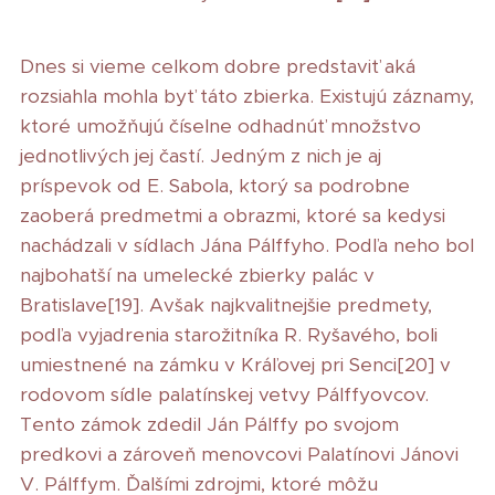
Dnes si vieme celkom dobre predstaviť aká
rozsiahla mohla byť táto zbierka. Existujú záznamy,
ktoré umožňujú číselne odhadnúť množstvo
jednotlivých jej častí. Jedným z nich je aj
príspevok od E. Sabola, ktorý sa podrobne
zaoberá predmetmi a obrazmi, ktoré sa kedysi
nachádzali v sídlach Jána Pálffyho. Podľa neho bol
najbohatší na umelecké zbierky palác v
Bratislave[19]. Avšak najkvalitnejšie predmety,
podľa vyjadrenia starožitníka R. Ryšavého, boli
umiestnené na zámku v Kráľovej pri Senci[20] v
rodovom sídle palatínskej vetvy Pálffyovcov.
Tento zámok zdedil Ján Pálffy po svojom
predkovi a zároveň menovcovi Palatínovi Jánovi
V. Pálffym. Ďalšími zdrojmi, ktoré môžu