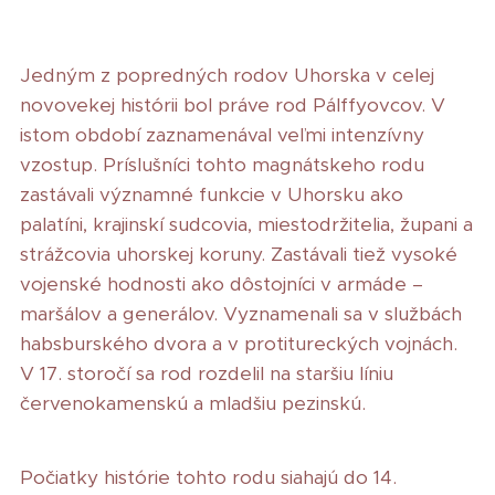
Jedným z popredných rodov Uhorska v celej
novovekej histórii bol práve rod Pálffyovcov. V
istom období zaznamenával veľmi intenzívny
vzostup. Príslušníci tohto magnátskeho rodu
zastávali významné funkcie v Uhorsku ako
palatíni, krajinskí sudcovia, miestodržitelia, župani a
strážcovia uhorskej koruny. Zastávali tiež vysoké
vojenské hodnosti ako dôstojníci v armáde –
maršálov a generálov. Vyznamenali sa v službách
habsburského dvora a v protitureckých vojnách.
V 17. storočí sa rod rozdelil na staršiu líniu
červenokamenskú a mladšiu pezinskú.
Počiatky histórie tohto rodu siahajú do 14.