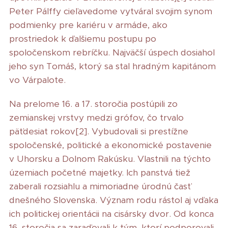
Peter Pálffy cieľavedome vytváral svojim synom
podmienky pre kariéru v armáde, ako
prostriedok k ďalšiemu postupu po
spoločenskom rebríčku. Najväčší úspech dosiahol
jeho syn Tomáš, ktorý sa stal hradným kapitánom
vo Várpalote.
Na prelome 16. a 17. storočia postúpili zo
zemianskej vrstvy medzi grófov, čo trvalo
päťdesiat rokov[2]. Vybudovali si prestížne
spoločenské, politické a ekonomické postavenie
v Uhorsku a Dolnom Rakúsku. Vlastnili na týchto
územiach početné majetky. Ich panstvá tiež
zaberali rozsiahlu a mimoriadne úrodnú časť
dnešného Slovenska. Význam rodu rástol aj vďaka
ich politickej orientácii na cisársky dvor. Od konca
16. storočia sa zaraďovali k tým, ktorí podporovali