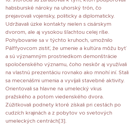
habsburské nároky na uhorský trón, čo
prejavovali vojensky, politicky a diplomaticky.
Udržiavali úzke kontakty nielen s cisárskym
dvorom, ale aj vysokou šľachtou celej ríše.
Pohybovanie sa v týchto kruhoch, umožnilo
Pálffyovcom zistiť, že umenie a kultúra môžu byť
a sú významným prostriedkom demonštrácie
spoločenského významu, čoho neskôr aj využívali
na vlastnú prezentáciu rovnako ako mnohí iní. Stali
sa mecenášmi umenia a vyvíjali stavebné aktivity.
Orientovali sa hlavne na umelecký vkus
pražského a potom viedenského dvora.
Zúžitkovali podnety ktoré získali pri cestách po
cudzích krajinách a z pobytov vo svetových
umeleckých centrách[3].