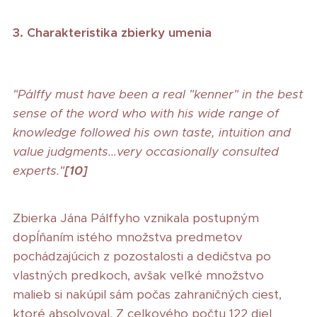
3. Charakteristika zbierky umenia
"Pálffy must have been a real "kenner" in the best
sense of the word who with his wide range of
knowledge followed his own taste, intuition and
value judgments...very occasionally consulted
experts."
[10]
Zbierka Jána Pálffyho vznikala postupným
dopĺňaním istého množstva predmetov
pochádzajúcich z pozostalosti a dedičstva po
vlastných predkoch, avšak veľké množstvo
malieb si nakúpil sám počas zahraničných ciest,
ktoré absolvoval. Z celkového počtu 122 diel