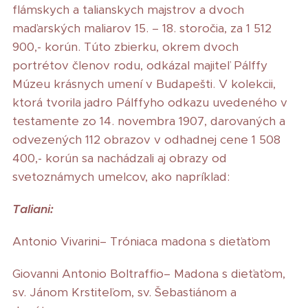
flámskych a talianskych majstrov a dvoch
maďarských maliarov 15. – 18. storočia, za 1 512
900,- korún. Túto zbierku, okrem dvoch
portrétov členov rodu, odkázal majiteľ Pálffy
Múzeu krásnych umení v Budapešti. V kolekcii,
ktorá tvorila jadro Pálffyho odkazu uvedeného v
testamente zo 14. novembra 1907, darovaných a
odvezených 112 obrazov v odhadnej cene 1 508
400,- korún sa nachádzali aj obrazy od
svetoznámych umelcov, ako napríklad:
Taliani:
Antonio Vivarini– Tróniaca madona s dieťaťom
Giovanni Antonio Boltraffio– Madona s dieťaťom,
sv. Jánom Krstiteľom, sv. Šebastiánom a