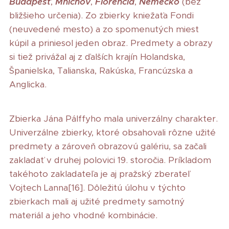
Budapešť
,
Mníchov
,
Florencia
,
Nemecko
(bez
bližšieho určenia). Zo zbierky kniežaťa Fondi
(neuvedené mesto) a zo spomenutých miest
kúpil a priniesol jeden obraz. Predmety a obrazy
si tiež privážal aj z ďalších krajín Holandska,
Španielska, Talianska, Rakúska, Francúzska a
Anglicka.
Zbierka Jána Pálffyho mala univerzálny charakter.
Univerzálne zbierky, ktoré obsahovali rôzne užité
predmety a zároveň obrazovú galériu, sa začali
zakladať v druhej polovici 19. storočia. Príkladom
takéhoto zakladateľa je aj pražský zberateľ
Vojtech Lanna[16]. Dôležitú úlohu v týchto
zbierkach mali aj užité predmety samotný
materiál a jeho vhodné kombinácie.