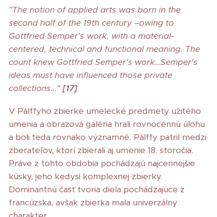
"The notion of applied arts was born in the
second half of the 19th century –owing to
Gottfried Semper's work, with a material-
centered, technical and functional meaning. The
count knew Gottfried Semper's work...Semper's
ideas must have influenced those private
collections..."
[17]
V Pálffyho zbierke umelecké predmety užitého
umenia a obrazová galéria hrali rovnocennú úlohu
a boli teda rovnako významné. Pálffy patril medzi
zberateľov, ktorí zbierali aj umenie 18. storočia.
Práve z tohto obdobia pochádzajú najcennejšie
kúsky, jeho kedysi komplexnej zbierky.
Dominantnú časť tvoria diela pochádzajúce z
francúzska, avšak zbierka mala univerzálny
charakter.