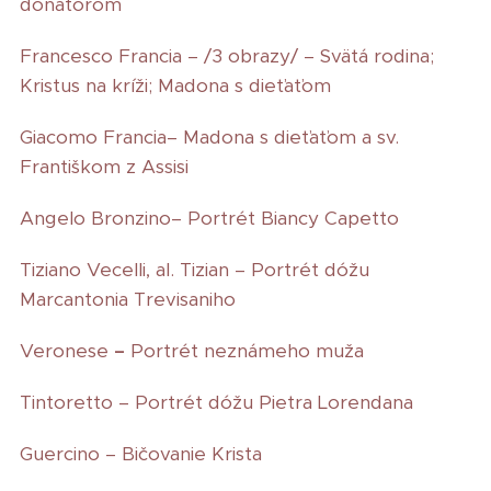
donátorom
Francesco Francia – /3 obrazy/ – Svätá rodina;
Kristus na kríži; Madona s dieťaťom
Giacomo Francia– Madona s dieťaťom a sv.
Františkom z Assisi
Angelo Bronzino– Portrét Biancy Capetto
Tiziano Vecelli, al. Tizian – Portrét dóžu
Marcantonia Trevisaniho
Veronese
–
Portrét neznámeho muža
Tintoretto – Portrét dóžu Pietra Lorendana
Guercino – Bičovanie Krista