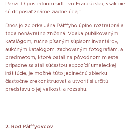
Paríži. O poslednom sídle vo Francúzsku, však nie
sú doposiaľ známe žiadne údaje.
Dnes je zbierka Jána Pálffyho úplne roztratená a
teda nenávratne zničená. Vďaka publikovaným
katalógom, ručne písaným súpisom inventárov,
aukčným katalógom, zachovaným fotografiám, a
predmetom, ktoré ostali na pôvodnom mieste,
prípadne sa stali súčasťou expozícií umeleckej
inštitúcie, je možné túto jedinečnú zbierku
čiastočne zrekonštruovať a utvoriť si určitú
predstavu o jej veľkosti a rozsahu.
2. Rod Pálffyovcov