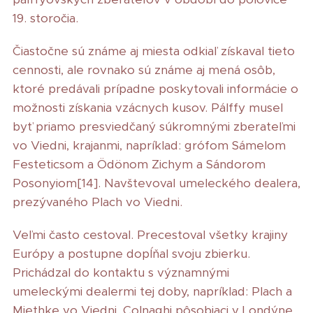
19. storočia.
Čiastočne sú známe aj miesta odkiaľ získaval tieto
cennosti, ale rovnako sú známe aj mená osôb,
ktoré predávali prípadne poskytovali informácie o
možnosti získania vzácnych kusov. Pálffy musel
byť priamo presviedčaný súkromnými zberateľmi
vo Viedni, krajanmi, napríklad: grófom Sámelom
Festeticsom a Ödönom Zichym a Sándorom
Posonyiom[14]. Navštevoval umeleckého dealera,
prezývaného Plach vo Viedni.
Veľmi často cestoval. Precestoval všetky krajiny
Európy a postupne dopĺňal svoju zbierku.
Prichádzal do kontaktu s významnými
umeleckými dealermi tej doby, napríklad: Plach a
Miethke vo Viedni, Colnaghi pôsobiaci v Londýne,