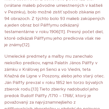
(vrátane malieb pôvodne umiestnených v kaštieli
v Pezinku), bolo možné zistiť spôsob získania pri
94 obrazoch. Z týchto bolo 93 malieb zakúpených
a jeden obraz bol Pálffymu odkázaný
testamentárne v roku 1906[11]. Presný počet diel,
ktoré odkázali Pálffymu jeho predkovia však nie
je známy[12].
Umelecké predmety a maľby mu zanechalo
niekoľko predkov, najmä Palatín János Pálffy v
zámku v Kráľovej pri Senci a vo Viedni, teta
Kňažná de Ligne v Poszony, alebo jeho starý otec.
Ján Pálffy prevzal v roku 1852 len torzo bývalých
zbierok rodu.[13] Tieto zbierky nadobudol jeho
predok Rudolf Pálffy /1710 – 1768/, ktorý je
považovaný za najvýznamnejšieho z
pálffyovských zberateľov v období do polovice