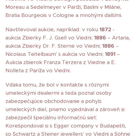
Moreau a Sedelmeyer v Paríži, Baslini v Miláne,
Bratia Bourgeois v Cologne a mnohými ďalšími.
Navštevoval aukcie, napríklad: v roku
1872
-
aukcia Zbierky F. J. Gsell vo Viedni;
1886
– Artaria,
aukcia Zbierky Dr. F. Sterne vo Viedni;
1886
–
Nicolaus Teitelbaum' s aukcia vo Viedni;
1891
–
Aukcia zbierok Franza Terzera z Viedne a E.
Nolleta z Paríža vo Viedni.
Vďaka tomu, že bol v kontakte s rôznymi
umeleckými dealermi a teda poznal osoby
zabezpečujúce obchodovanie a pohyb
umeleckých diel, priamo vyjednával a zároveň si
zabezpečil špeciálnu informačnú sieť.
Korešpondoval si s Egger company v Budapešti,
so Schwartz a Steiner jewellers' vo Viedni a Söhne