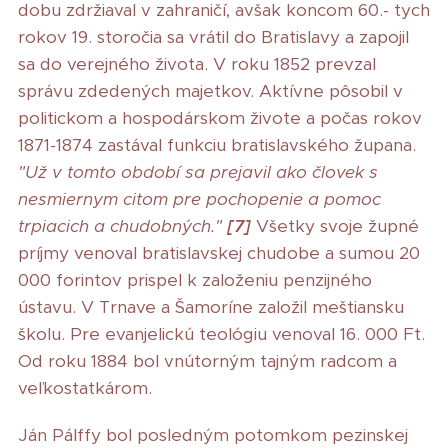
dobu zdržiaval v zahraničí, avšak koncom 60.- tych
rokov 19. storočia sa vrátil do Bratislavy a zapojil
sa do verejného života. V roku 1852 prevzal
správu zdedených majetkov. Aktívne pôsobil v
politickom a hospodárskom živote a počas rokov
1871-1874 zastával funkciu bratislavského župana.
"Už v tomto období sa prejavil ako človek s
nesmiernym citom pre pochopenie a pomoc
trpiacich a chudobných."
[7]
Všetky svoje župné
príjmy venoval bratislavskej chudobe a sumou 20
000 forintov prispel k založeniu penzijného
ústavu. V Trnave a Šamoríne založil meštiansku
školu. Pre evanjelickú teológiu venoval 16. 000 Ft.
Od roku 1884 bol vnútorným tajným radcom a
veľkostatkárom.
Ján Pálffy bol posledným potomkom pezinskej