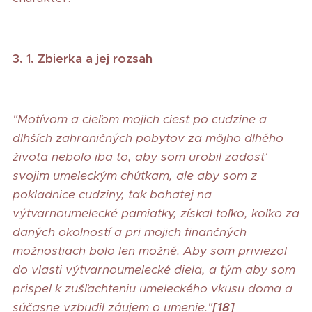
3. 1. Zbierka a jej rozsah
"Motívom a cieľom mojich ciest po cudzine a
dlhších zahraničných pobytov za môjho dlhého
života nebolo iba to, aby som urobil zadosť
svojim umeleckým chúťkam, ale aby som z
pokladnice cudziny, tak bohatej na
výtvarnoumelecké pamiatky, získal toľko, koľko za
daných okolností a pri mojich finančných
možnostiach bolo len možné. Aby som priviezol
do vlasti výtvarnoumelecké diela, a tým aby som
prispel k zušľachteniu umeleckého vkusu doma a
súčasne vzbudil záujem o umenie."
[18]