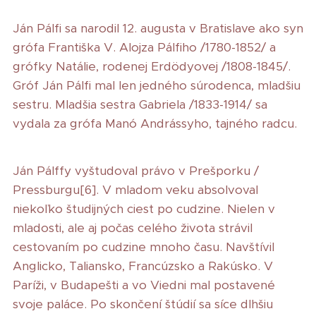
Ján Pálfi sa narodil 12. augusta v Bratislave ako syn
grófa Františka V. Alojza Pálfiho /1780-1852/ a
grófky Natálie, rodenej Erdödyovej /1808-1845/.
Gróf Ján Pálfi mal len jedného súrodenca, mladšiu
sestru. Mladšia sestra Gabriela /1833-1914/ sa
vydala za grófa Manó Andrássyho, tajného radcu.
Ján Pálffy vyštudoval právo v Prešporku /
Pressburgu[6]. V mladom veku absolvoval
niekoľko študijných ciest po cudzine. Nielen v
mladosti, ale aj počas celého života strávil
cestovaním po cudzine mnoho času. Navštívil
Anglicko, Taliansko, Francúzsko a Rakúsko. V
Paríži, v Budapešti a vo Viedni mal postavené
svoje paláce. Po skončení štúdií sa síce dlhšiu