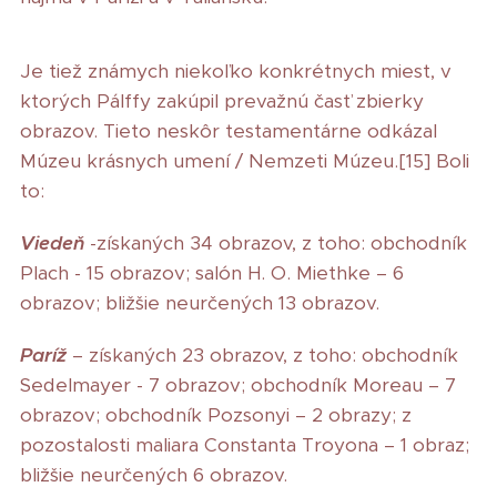
Je tiež známych niekoľko konkrétnych miest, v
ktorých Pálffy zakúpil prevažnú časť zbierky
obrazov. Tieto neskôr testamentárne odkázal
Múzeu krásnych umení / Nemzeti Múzeu.[15] Boli
to:
Viedeň
-získaných 34 obrazov, z toho: obchodník
Plach - 15 obrazov; salón H. O. Miethke – 6
obrazov; bližšie neurčených 13 obrazov.
Paríž
– získaných 23 obrazov, z toho: obchodník
Sedelmayer - 7 obrazov; obchodník Moreau – 7
obrazov; obchodník Pozsonyi – 2 obrazy; z
pozostalosti maliara Constanta Troyona – 1 obraz;
bližšie neurčených 6 obrazov.