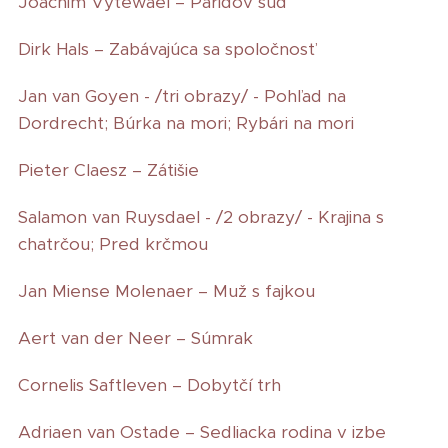
Joachim Vytewael – Paridov súd
Dirk Hals – Zabávajúca sa spoločnosť
Jan van Goyen - /tri obrazy/ - Pohľad na
Dordrecht; Búrka na mori; Rybári na mori
Pieter Claesz – Zátišie
Salamon van Ruysdael - /2 obrazy/ - Krajina s
chatrčou; Pred krčmou
Jan Miense Molenaer – Muž s fajkou
Aert van der Neer – Súmrak
Cornelis Saftleven – Dobytčí trh
Adriaen van Ostade – Sedliacka rodina v izbe