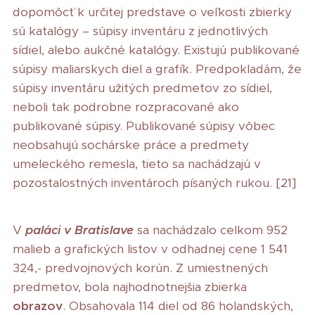
dopomôcť k určitej predstave o veľkosti zbierky
sú katalógy – súpisy inventáru z jednotlivých
sídiel, alebo aukčné katalógy. Existujú publikované
súpisy maliarskych diel a grafík. Predpokladám, že
súpisy inventáru užitých predmetov zo sídiel,
neboli tak podrobne rozpracované ako
publikované súpisy. Publikované súpisy vôbec
neobsahujú sochárske práce a predmety
umeleckého remesla, tieto sa nachádzajú v
pozostalostných inventároch písaných rukou. [21]
V
paláci v Bratislave
sa nachádzalo celkom 952
malieb a grafických listov v odhadnej cene 1 541
324,- predvojnových korún. Z umiestnených
predmetov, bola najhodnotnejšia zbierka
obrazov
. Obsahovala 114 diel od 86 holandských,