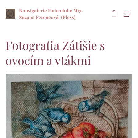
Kunstgalerie Hohenlohe Mgr.
Zuzana Ferencová
(Pless)
Fotografia Zátišie s
ovocím a vtákmi