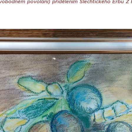
obodném povolání) přidělením Šlechtického Erbu Z P