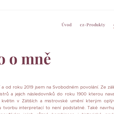
Úvod
cz-Produkty
o o mně
í a od roku 2019 jsem na Svobodném povolání. Ze záli
trů a jejich následovníků do roku 1900 kterou navazuj
 květin v Zátiších a mistrovské umění kterým oplýv
orbu interpretací to není podstatné. Také navrhuji