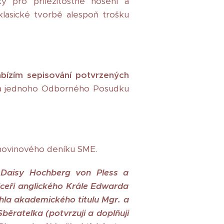
ky pro příležitostné nošení a
 klasické tvorbě alespoň trošku
abízím sepisování potvrzených
na jednoho Odborného Posudku
novinového deníku SME.
 Daisy Hochberg von Pless a
dceři anglického Krále Edwarda
hla akademického titulu Mgr. a
běratelka (potvrzuji a doplňuji