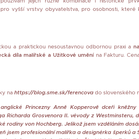
používám jejich různé kombinace i historické prv
 pro vyšší vrstvy obyvatelstva, pro osobnosti, které
ckou a praktickou nesoustavnou odbornou praxi a
n
ká díla malířské a Užitkové umění
na Fakturu. Ce
nky na
https://blog.sme.sk/ferencova
do slovenského 
anglické Princezny Anně Kopperově dceři kněžny
ga Richarda Grosvenora II. vévody z Westminsteru, 
ské rodiny von Hochberg. Jelikož jsem vzděláním dosá
eň jsem profesionální malířka a designérka šperků a S