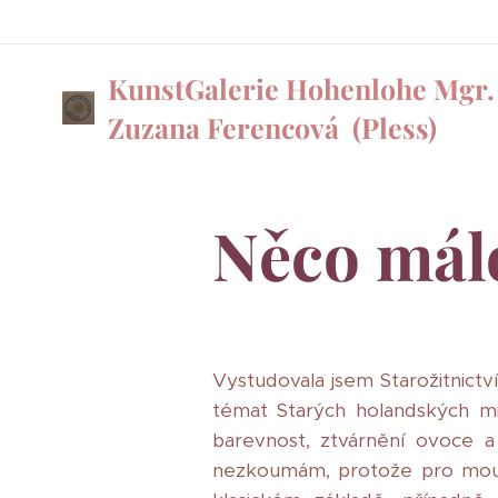
KunstGalerie Hohenlohe Mgr.
Zuzana Ferencová
(Pless)
Něco mál
Vystudovala jsem Starožitnictv
témat Starých holandských mis
barevnost, ztvárnění ovoce a
nezkoumám, protože pro mou tv