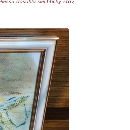
lessu dosáhla šlechtický stav,