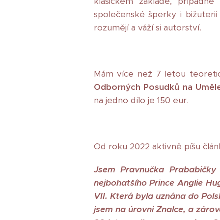
klasickém základě, případně 
společenské šperky i bižuterii
rozumějí a váží si autorství.
Mám více než 7 letou teoreti
Odborných Posudků na Umělec
na jedno dílo je 150 eur.
Od roku 2022 aktivně píšu člá
Jsem Pravnučka Prababičky 
nejbohatšího Prince Anglie Hu
VII. Která byla uznána do Pol
jsem na úrovni Znalce, a zárov