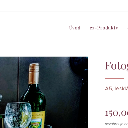
Úvod
cz-Produkty
Foto
A5, leskl
150,0
nezahrnuje c