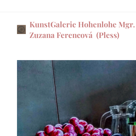
KunstGalerie Hohenlohe Mgr.
Zuzana Ferencová
(Pless)