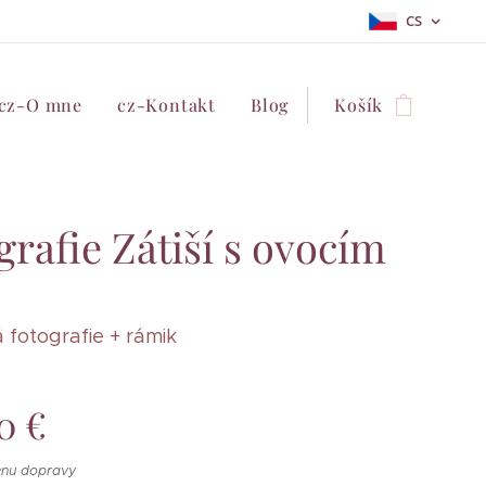
CS
cz-O mne
cz-Kontakt
Blog
Košík
grafie Zátiší s ovocím
á fotografie + rámik
0
€
enu dopravy