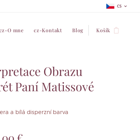
CS
cz-O mne
cz-Kontakt
Blog
Košík
rpretace Obrazu
rét Paní Matissové
ra a bílá disperzní barva
,00
€