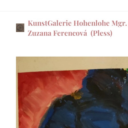
KunstGalerie Hohenlohe Mgr.
Zuzana Ferencová
(Pless)