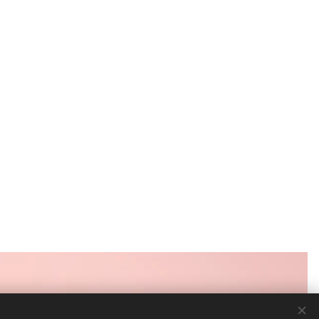
Jazyky
Slovenčina
Čeština