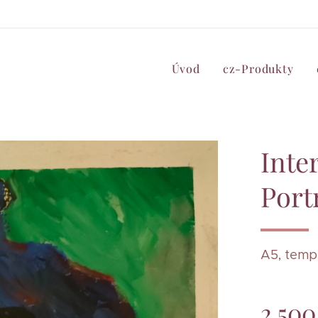
Úvod
cz-Produkty
Inte
Port
A5, tempe
2 500