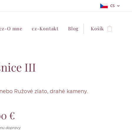
CS
cz-O mne
cz-Kontakt
Blog
Košík
nice III
 anebo Ružové zlato, drahé kameny.
00
€
enu dopravy