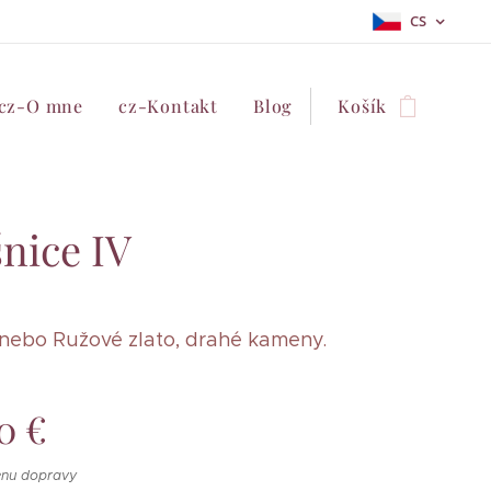
CS
cz-O mne
cz-Kontakt
Blog
Košík
nice IV
 anebo Ružové zlato, drahé kameny.
0
€
enu dopravy