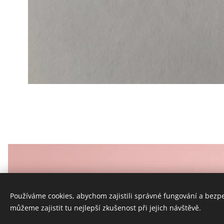
© 2024 Všetky práva vyhradené
Vytvorené službou
Webnode
Cookies
Používáme cookies, abychom zajistili správné fungování a bezp
můžeme zajistit tu nejlepší zkušenost při jejich návštěvě.