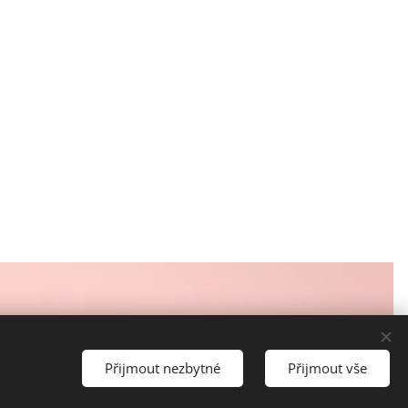
Jazyky
Slovenčina
Čeština
Přijmout nezbytné
Přijmout vše